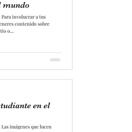
el mundo
. Para involucrar a tus
generes contenido sobre
io o...
tudiante en el
g. Las imágenes que lucen