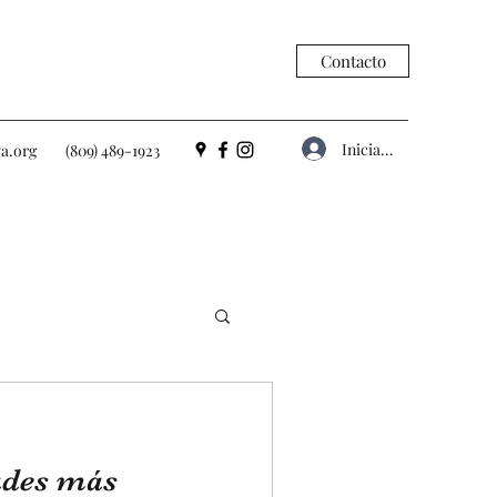
Contacto
Iniciar sesión
a.org
(809) 489-1923
ades más