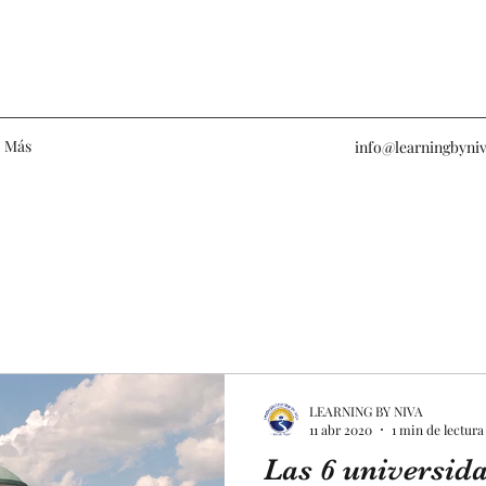
Más
info@learningbyniv
LEARNING BY NIVA
11 abr 2020
1 min de lectura
Las 6 universid