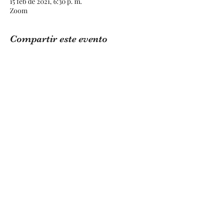
15 feb de 2021, 6:30 p. m.
Zoom
Compartir este evento
LEARNING BY NIVA
info@learningbyniva.org
(809) 489-1923
Av. Metropolitana, Residencial Vanessa Local C-
1, Los Jardines Metropolitanos, Santiago De Los
Caballeros 51101, Dominican Republic