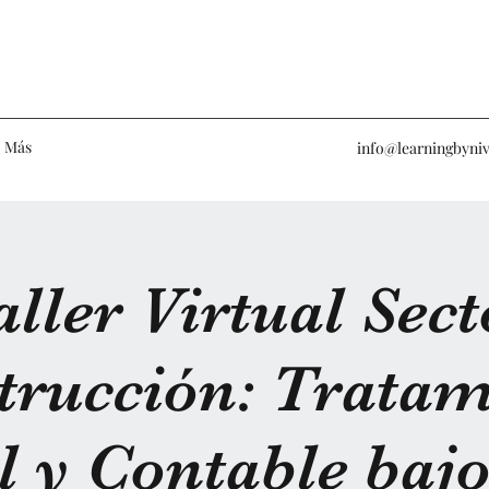
Más
info@learningbyniv
aller Virtual Sect
trucción: Tratam
l y Contable baj