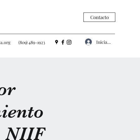
Contacto
Iniciar sesión
a.org
(809) 489-1923
or
iento
o NIIF