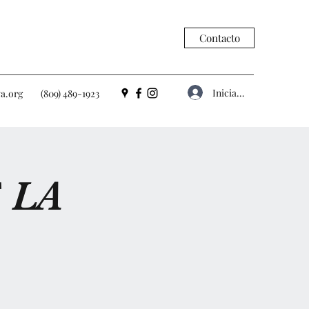
Contacto
Iniciar sesión
a.org
(809) 489-1923
 LA