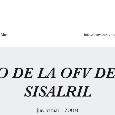
Más
info@learningbyniv
O DE LA OFV DE
SISALRIL
jue, 07 mar
  |  
ZOOM